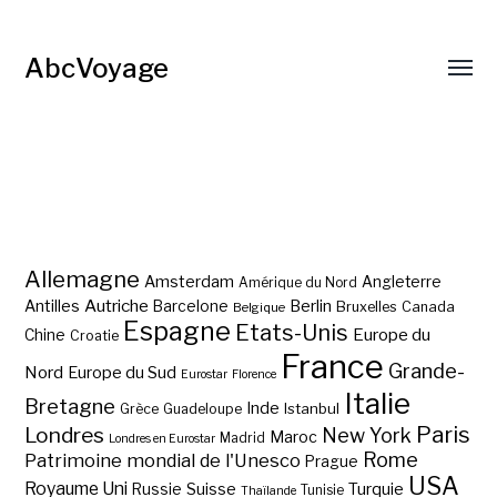
AbcVoyage
Allemagne
Amsterdam
Angleterre
Amérique du Nord
Autriche
Antilles
Berlin
Barcelone
Bruxelles
Canada
Belgique
Espagne
Etats-Unis
Europe du
Chine
Croatie
France
Grande-
Nord
Europe du Sud
Eurostar
Florence
Italie
Bretagne
Inde
Istanbul
Grèce
Guadeloupe
Paris
Londres
New York
Maroc
Madrid
Londres en Eurostar
Rome
Patrimoine mondial de l'Unesco
Prague
USA
Royaume Uni
Suisse
Turquie
Russie
Tunisie
Thaïlande