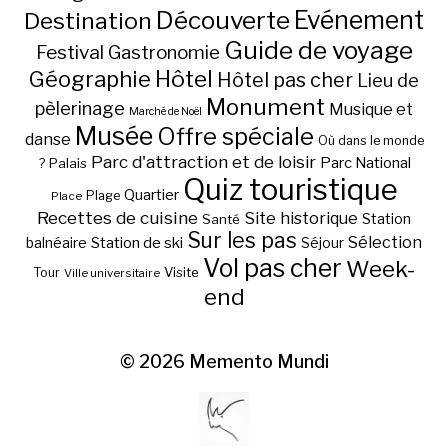
Découverte
Evénement
Destination
Guide de voyage
Festival
Gastronomie
Hôtel
Géographie
Hôtel pas cher
Lieu de
Monument
pèlerinage
Musique et
Marché de Noël
Musée
Offre spéciale
danse
Où dans le monde
Parc d'attraction et de loisir
Parc National
Palais
?
Quiz touristique
Quartier
Plage
Place
Recettes de cuisine
Site historique
Station
Santé
Sur les pas
Station de ski
Sélection
balnéaire
Séjour
Vol pas cher
Week-
Visite
Tour
Ville universitaire
end
© 2026
Memento Mundi