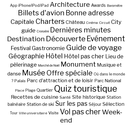
Architecture
Awards
App iPhone/iPod/iPad
Baromètre
Billets d'avion
Bonne adresse
Charters
Capitale
City
Château
Circuit
Cinéma
Dernières minutes
guide
Croisière
Découverte
Evénement
Destination
Guide de voyage
Festival
Gastronomie
Hôtel
Géographie
Hôtel pas cher
Lieu de
Monument
pèlerinage
Musique et
Marché de Noël
Musée
Offre spéciale
danse
Où dans le monde
Parc d'attraction et de loisir
Parc National
Palais
?
Quiz touristique
Quartier
Plage
Place
Recettes de cuisine
Site historique
Station
Santé
Sur les pas
Station de ski
Sélection
balnéaire
Séjour
Vol pas cher
Week-
Visite
Tour
Ville universitaire
end