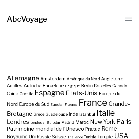
AbcVoyage
Allemagne
Amsterdam
Angleterre
Amérique du Nord
Autriche
Antilles
Berlin
Barcelone
Bruxelles
Canada
Belgique
Espagne
Etats-Unis
Europe du
Chine
Croatie
France
Grande-
Nord
Europe du Sud
Eurostar
Florence
Italie
Bretagne
Inde
Istanbul
Grèce
Guadeloupe
Paris
Londres
New York
Maroc
Madrid
Londres en Eurostar
Rome
Patrimoine mondial de l'Unesco
Prague
USA
Royaume Uni
Suisse
Turquie
Russie
Tunisie
Thaïlande