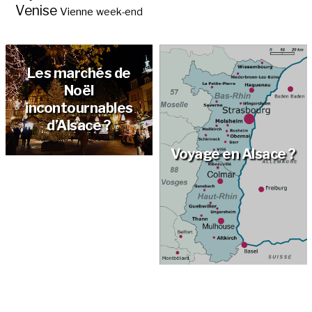
Venise
Vienne
week-end
Les marchés de
Noël
incontournables
d’Alsace ?
Voyage en Alsace ?
Les villes fortifiées
en France par
Vauban ?