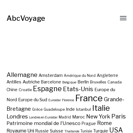
AbcVoyage
Allemagne
Amsterdam
Angleterre
Amérique du Nord
Autriche
Antilles
Berlin
Barcelone
Bruxelles
Canada
Belgique
Espagne
Etats-Unis
Europe du
Chine
Croatie
France
Grande-
Nord
Europe du Sud
Eurostar
Florence
Italie
Bretagne
Inde
Istanbul
Grèce
Guadeloupe
Paris
Londres
New York
Maroc
Madrid
Londres en Eurostar
Rome
Patrimoine mondial de l'Unesco
Prague
USA
Royaume Uni
Suisse
Turquie
Russie
Tunisie
Thaïlande