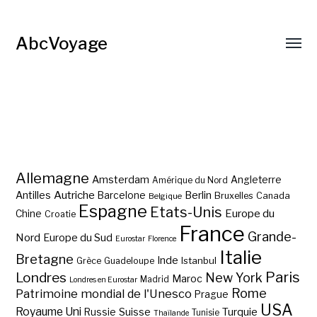
AbcVoyage
Allemagne
Amsterdam
Angleterre
Amérique du Nord
Autriche
Antilles
Berlin
Barcelone
Bruxelles
Canada
Belgique
Espagne
Etats-Unis
Europe du
Chine
Croatie
France
Grande-
Nord
Europe du Sud
Eurostar
Florence
Italie
Bretagne
Inde
Istanbul
Grèce
Guadeloupe
Paris
Londres
New York
Maroc
Madrid
Londres en Eurostar
Rome
Patrimoine mondial de l'Unesco
Prague
USA
Royaume Uni
Suisse
Turquie
Russie
Tunisie
Thaïlande