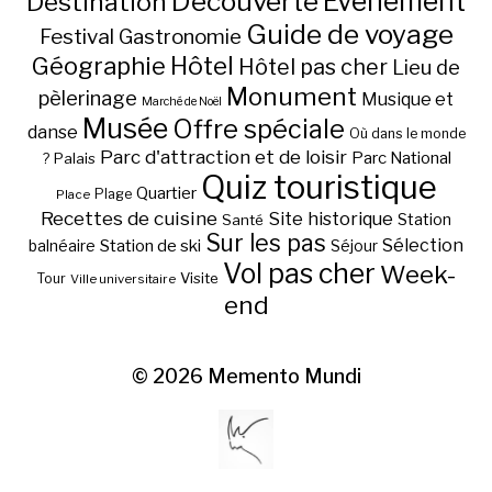
Découverte
Evénement
Destination
Guide de voyage
Festival
Gastronomie
Hôtel
Géographie
Hôtel pas cher
Lieu de
Monument
pèlerinage
Musique et
Marché de Noël
Musée
Offre spéciale
danse
Où dans le monde
Parc d'attraction et de loisir
Parc National
Palais
?
Quiz touristique
Quartier
Plage
Place
Recettes de cuisine
Site historique
Station
Santé
Sur les pas
Station de ski
Sélection
balnéaire
Séjour
Vol pas cher
Week-
Visite
Tour
Ville universitaire
end
© 2026
Memento Mundi