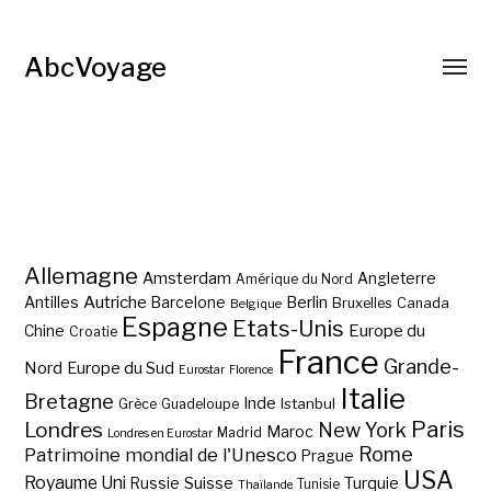
AbcVoyage
Allemagne
Amsterdam
Angleterre
Amérique du Nord
Autriche
Antilles
Berlin
Barcelone
Bruxelles
Canada
Belgique
Espagne
Etats-Unis
Europe du
Chine
Croatie
France
Grande-
Nord
Europe du Sud
Eurostar
Florence
Italie
Bretagne
Inde
Istanbul
Grèce
Guadeloupe
Paris
Londres
New York
Maroc
Madrid
Londres en Eurostar
Rome
Patrimoine mondial de l'Unesco
Prague
USA
Royaume Uni
Suisse
Turquie
Russie
Tunisie
Thaïlande