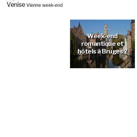
Venise
Vienne
week-end
Musée Groeninge à
Bruges, les
incontournables ?
Week-end
romantique et
hôtels à Bruges ?