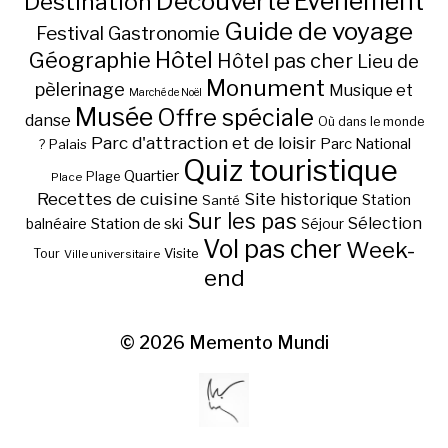
Découverte
Evénement
Destination
Guide de voyage
Festival
Gastronomie
Hôtel
Géographie
Hôtel pas cher
Lieu de
Monument
pèlerinage
Musique et
Marché de Noël
Musée
Offre spéciale
danse
Où dans le monde
Parc d'attraction et de loisir
Parc National
Palais
?
Quiz touristique
Quartier
Plage
Place
Recettes de cuisine
Site historique
Station
Santé
Sur les pas
Station de ski
Sélection
balnéaire
Séjour
Vol pas cher
Week-
Visite
Tour
Ville universitaire
end
© 2026
Memento Mundi