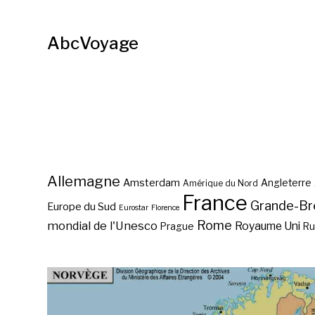
AbcVoyage
Allemagne
Amsterdam
Angleterre
Amérique du Nord
France
Grande-Br
Europe du Sud
Eurostar
Florence
Rome
mondial de l'Unesco
Royaume Uni
Prague
Ru