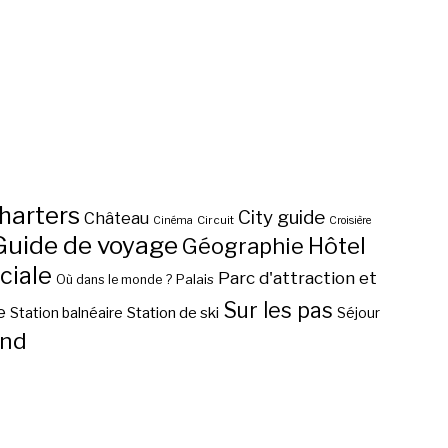
harters
City guide
Château
Circuit
Cinéma
Croisière
Guide de voyage
Hôtel
Géographie
ciale
Parc d'attraction et
Palais
Où dans le monde ?
Sur les pas
e
Station de ski
Station balnéaire
Séjour
nd