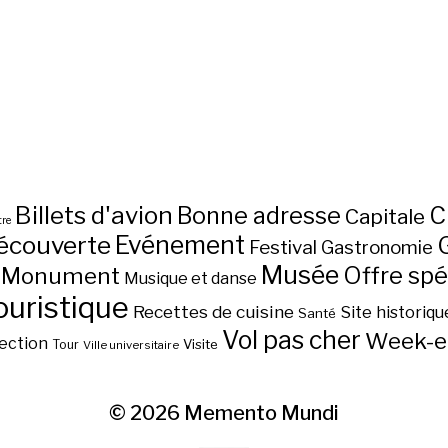
Billets d'avion
C
Bonne adresse
Capitale
re
écouverte
Evénement
Festival
Gastronomie
Musée
Monument
Offre spé
Musique et danse
ouristique
Recettes de cuisine
Site historiqu
Santé
Vol pas cher
Week-e
ection
Visite
Tour
Ville universitaire
© 2026
Memento Mundi