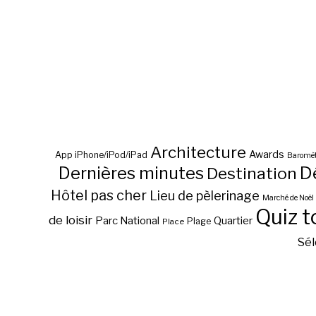
Architecture
Awards
App iPhone/iPod/iPad
Baromèt
D
Dernières minutes
Destination
Hôtel pas cher
Lieu de pèlerinage
Marché de Noël
Quiz t
de loisir
Parc National
Quartier
Plage
Place
Sél