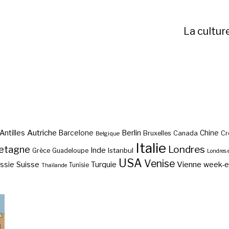
La cultur
Autriche
Antilles
Berlin
Barcelone
Chine
Bruxelles
Canada
Cr
Belgique
Italie
etagne
Londres
Inde
Istanbul
Grèce
Guadeloupe
Londres 
USA
Venise
Vienne
Suisse
Turquie
week-
ssie
Tunisie
Thaïlande