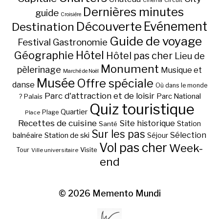
Cinéma
Dernières minutes
guide
Croisière
Découverte
Evénement
Destination
Guide de voyage
Festival
Gastronomie
Hôtel
Géographie
Hôtel pas cher
Lieu de
Monument
pèlerinage
Musique et
Marché de Noël
Musée
Offre spéciale
danse
Où dans le monde
Parc d'attraction et de loisir
Parc National
Palais
?
Quiz touristique
Quartier
Plage
Place
Recettes de cuisine
Site historique
Station
Santé
Sur les pas
Station de ski
Sélection
balnéaire
Séjour
Vol pas cher
Week-
Visite
Tour
Ville universitaire
end
© 2026
Memento Mundi