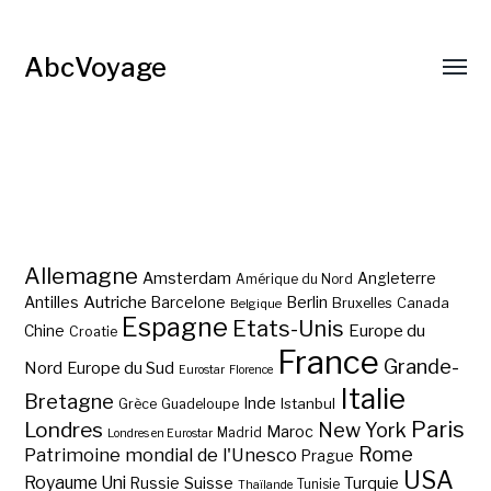
AbcVoyage
Allemagne
Amsterdam
Angleterre
Amérique du Nord
Autriche
Antilles
Berlin
Barcelone
Bruxelles
Canada
Belgique
Espagne
Etats-Unis
Europe du
Chine
Croatie
France
Grande-
Nord
Europe du Sud
Eurostar
Florence
Italie
Bretagne
Inde
Istanbul
Grèce
Guadeloupe
Paris
Londres
New York
Maroc
Madrid
Londres en Eurostar
Rome
Patrimoine mondial de l'Unesco
Prague
USA
Royaume Uni
Suisse
Turquie
Russie
Tunisie
Thaïlande