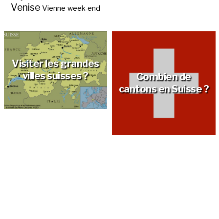
Venise
Vienne
week-end
Visiter les grandes
villes suisses ?
Combien de
cantons en Suisse ?
Une escapade: les
lacs de Suisse ?