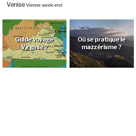
Venise
Vienne
week-end
Guide voyage
Où se pratique le
Virginie ?
mazzérisme ?