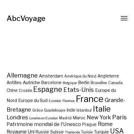
AbcVoyage
Allemagne
Amsterdam
Angleterre
Amérique du Nord
Autriche
Antilles
Berlin
Barcelone
Bruxelles
Canada
Belgique
Espagne
Etats-Unis
Europe du
Chine
Croatie
France
Grande-
Nord
Europe du Sud
Eurostar
Florence
Italie
Bretagne
Inde
Istanbul
Grèce
Guadeloupe
Paris
Londres
New York
Maroc
Madrid
Londres en Eurostar
Rome
Patrimoine mondial de l'Unesco
Prague
USA
Royaume Uni
Suisse
Turquie
Russie
Tunisie
Thaïlande