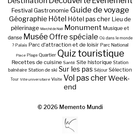
Découverte
Evénement
Destination
Guide de voyage
Festival
Gastronomie
Hôtel
Géographie
Hôtel pas cher
Lieu de
Monument
pèlerinage
Musique et
Marché de Noël
Musée
Offre spéciale
danse
Où dans le monde
Parc d'attraction et de loisir
Parc National
Palais
?
Quiz touristique
Quartier
Plage
Place
Recettes de cuisine
Site historique
Station
Santé
Sur les pas
Station de ski
Sélection
balnéaire
Séjour
Vol pas cher
Week-
Visite
Tour
Ville universitaire
end
© 2026
Memento Mundi