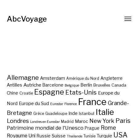
AbcVoyage
Allemagne
Amsterdam
Angleterre
Amérique du Nord
Autriche
Antilles
Berlin
Barcelone
Bruxelles
Canada
Belgique
Espagne
Etats-Unis
Europe du
Chine
Croatie
France
Grande-
Nord
Europe du Sud
Eurostar
Florence
Italie
Bretagne
Inde
Istanbul
Grèce
Guadeloupe
Paris
Londres
New York
Maroc
Madrid
Londres en Eurostar
Rome
Patrimoine mondial de l'Unesco
Prague
USA
Royaume Uni
Suisse
Turquie
Russie
Tunisie
Thaïlande