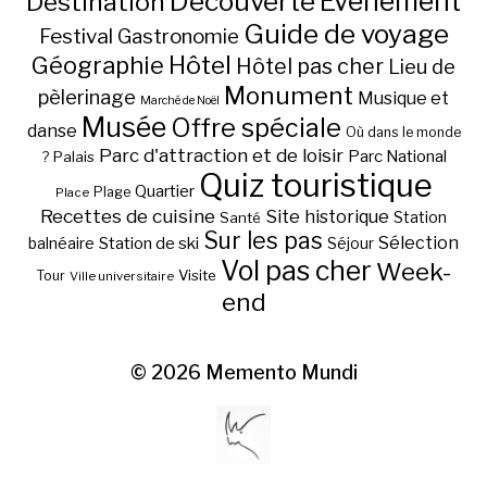
Découverte
Evénement
Destination
Guide de voyage
Festival
Gastronomie
Hôtel
Géographie
Hôtel pas cher
Lieu de
Monument
pèlerinage
Musique et
Marché de Noël
Musée
Offre spéciale
danse
Où dans le monde
Parc d'attraction et de loisir
Parc National
Palais
?
Quiz touristique
Quartier
Plage
Place
Recettes de cuisine
Site historique
Station
Santé
Sur les pas
Station de ski
Sélection
balnéaire
Séjour
Vol pas cher
Week-
Visite
Tour
Ville universitaire
end
© 2026
Memento Mundi