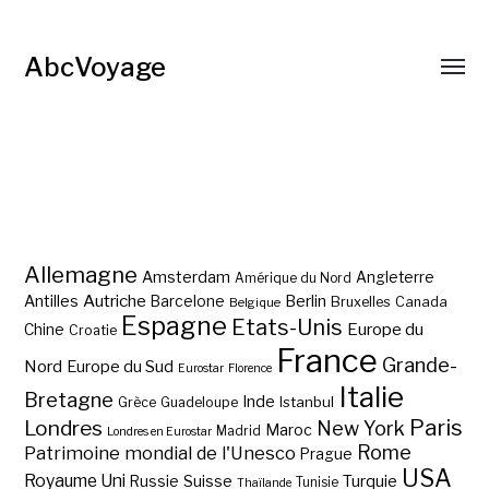
AbcVoyage
Allemagne
Amsterdam
Angleterre
Amérique du Nord
Autriche
Antilles
Berlin
Barcelone
Bruxelles
Canada
Belgique
Espagne
Etats-Unis
Europe du
Chine
Croatie
France
Grande-
Nord
Europe du Sud
Eurostar
Florence
Italie
Bretagne
Inde
Istanbul
Grèce
Guadeloupe
Paris
Londres
New York
Maroc
Madrid
Londres en Eurostar
Rome
Patrimoine mondial de l'Unesco
Prague
USA
Royaume Uni
Suisse
Turquie
Russie
Tunisie
Thaïlande