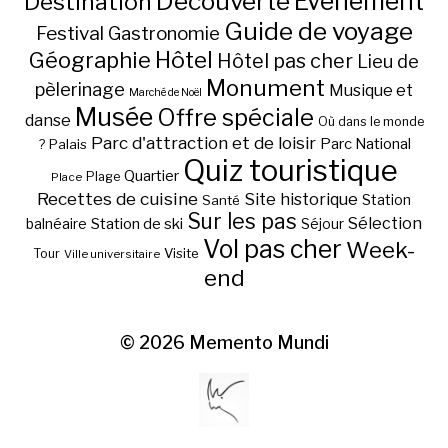
Découverte
Evénement
Destination
Guide de voyage
Festival
Gastronomie
Hôtel
Géographie
Hôtel pas cher
Lieu de
Monument
pèlerinage
Musique et
Marché de Noël
Musée
Offre spéciale
danse
Où dans le monde
Parc d'attraction et de loisir
Parc National
Palais
?
Quiz touristique
Quartier
Plage
Place
Recettes de cuisine
Site historique
Station
Santé
Sur les pas
Station de ski
Sélection
balnéaire
Séjour
Vol pas cher
Week-
Visite
Tour
Ville universitaire
end
© 2026
Memento Mundi