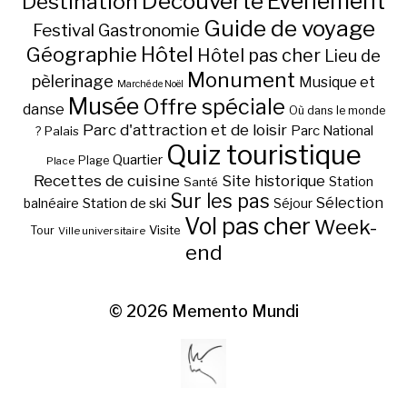
Découverte
Evénement
Destination
Guide de voyage
Festival
Gastronomie
Hôtel
Géographie
Hôtel pas cher
Lieu de
Monument
pèlerinage
Musique et
Marché de Noël
Musée
Offre spéciale
danse
Où dans le monde
Parc d'attraction et de loisir
Parc National
Palais
?
Quiz touristique
Quartier
Plage
Place
Recettes de cuisine
Site historique
Station
Santé
Sur les pas
Station de ski
Sélection
balnéaire
Séjour
Vol pas cher
Week-
Visite
Tour
Ville universitaire
end
© 2026
Memento Mundi