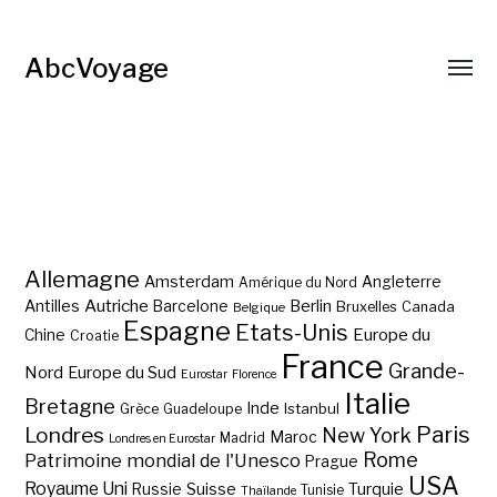
AbcVoyage
Allemagne
Amsterdam
Angleterre
Amérique du Nord
Autriche
Antilles
Berlin
Barcelone
Bruxelles
Canada
Belgique
Espagne
Etats-Unis
Europe du
Chine
Croatie
France
Grande-
Nord
Europe du Sud
Eurostar
Florence
Italie
Bretagne
Inde
Istanbul
Grèce
Guadeloupe
Paris
Londres
New York
Maroc
Madrid
Londres en Eurostar
Rome
Patrimoine mondial de l'Unesco
Prague
USA
Royaume Uni
Suisse
Turquie
Russie
Tunisie
Thaïlande