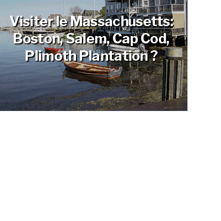
Visiter le Massachusetts:
Boston, Salem, Cap Cod,
Plimoth Plantation ?