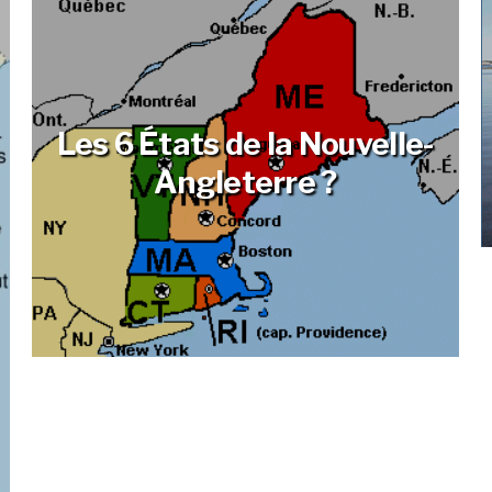
Les 6 États de la Nouvelle-
Angleterre ?