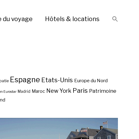
e du voyage
Hôtels & locations
Espagne
Etats-Unis
Europe du Nord
oatie
Paris
New York
Patrimoine
Maroc
Madrid
en Eurostar
end