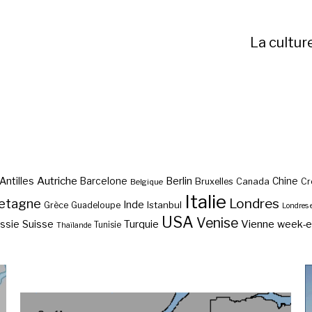
La cultur
Autriche
Antilles
Berlin
Barcelone
Chine
Bruxelles
Canada
Cr
Belgique
Italie
etagne
Londres
Inde
Istanbul
Grèce
Guadeloupe
Londres 
USA
Venise
Vienne
Suisse
Turquie
week-
ssie
Tunisie
Thaïlande
Les 13 premières colonies
Les 50 états des États-
d’Amérique du Nord ?
Unis par ordre d’entrée ?