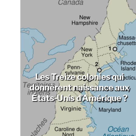
Les Treize colonies qui
donnèrent naissance aux
États-Unis d’Amérique ?