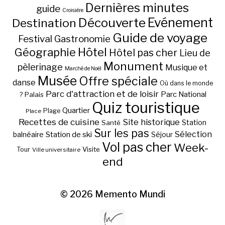
Dernières minutes
guide
Croisière
Découverte
Evénement
Destination
Guide de voyage
Festival
Gastronomie
Hôtel
Géographie
Hôtel pas cher
Lieu de
Monument
pèlerinage
Musique et
Marché de Noël
Musée
Offre spéciale
danse
Où dans le monde
Parc d'attraction et de loisir
Parc National
Palais
?
Quiz touristique
Quartier
Plage
Place
Recettes de cuisine
Site historique
Station
Santé
Sur les pas
Station de ski
Sélection
balnéaire
Séjour
Vol pas cher
Week-
Visite
Tour
Ville universitaire
end
© 2026
Memento Mundi