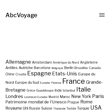
AbcVoyage
Allemagne
Amsterdam
Angleterre
Amérique du Nord
Autriche
Antilles
Berlin
Barcelone
Bruxelles
Canada
Belgique
Espagne
Etats-Unis
Europe du
Chine
Croatie
France
Grande-
Nord
Europe du Sud
Eurostar
Florence
Italie
Bretagne
Inde
Istanbul
Grèce
Guadeloupe
Paris
Londres
New York
Maroc
Madrid
Londres en Eurostar
Rome
Patrimoine mondial de l'Unesco
Prague
USA
Royaume Uni
Suisse
Turquie
Russie
Tunisie
Thaïlande