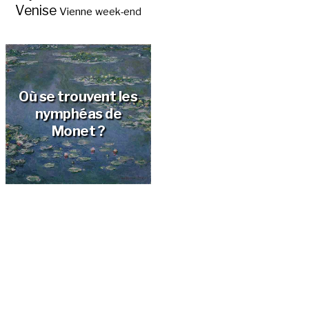
Venise
Vienne
week-end
Où se trouvent les
nymphéas de
Monet ?