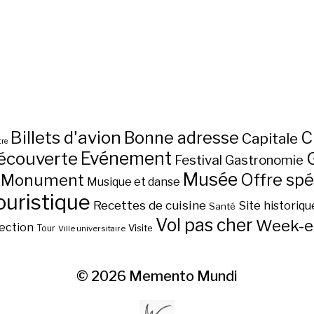
Billets d'avion
C
Bonne adresse
Capitale
re
écouverte
Evénement
Festival
Gastronomie
Musée
Monument
Offre spé
Musique et danse
ouristique
Recettes de cuisine
Site historiqu
Santé
Vol pas cher
Week-e
ection
Visite
Tour
Ville universitaire
© 2026
Memento Mundi