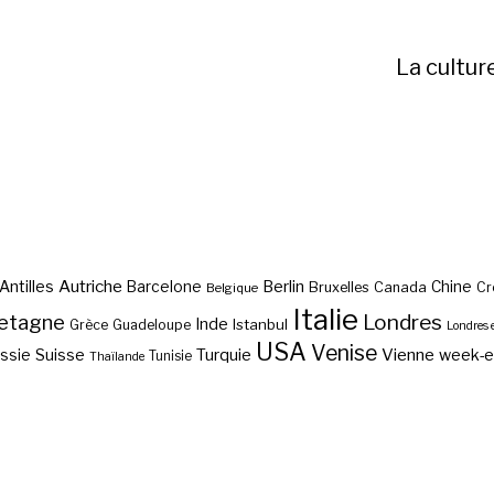
La cultur
Autriche
Antilles
Berlin
Barcelone
Chine
Bruxelles
Canada
Cr
Belgique
Italie
etagne
Londres
Inde
Istanbul
Grèce
Guadeloupe
Londres 
USA
Venise
Vienne
Suisse
Turquie
week-
ssie
Tunisie
Thaïlande