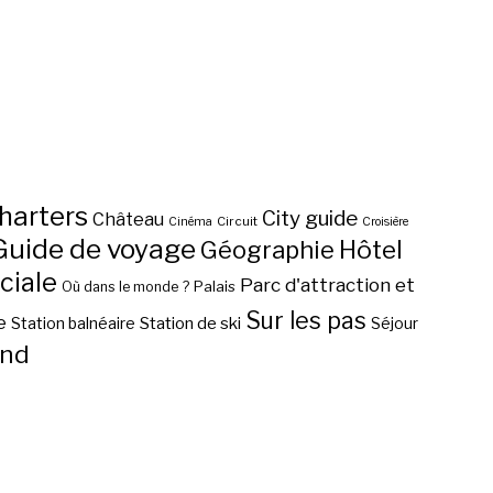
harters
City guide
Château
Circuit
Cinéma
Croisière
Guide de voyage
Hôtel
Géographie
ciale
Parc d'attraction et
Palais
Où dans le monde ?
Sur les pas
e
Station de ski
Station balnéaire
Séjour
nd