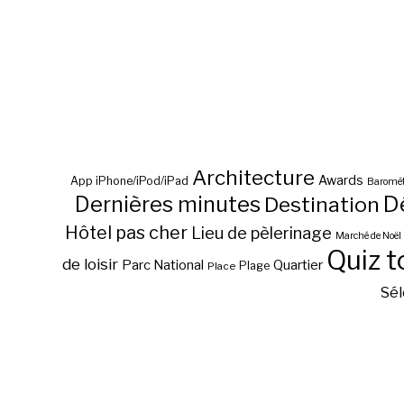
Architecture
Awards
App iPhone/iPod/iPad
Baromèt
D
Dernières minutes
Destination
Hôtel pas cher
Lieu de pèlerinage
Marché de Noël
Quiz t
de loisir
Parc National
Quartier
Plage
Place
Sél