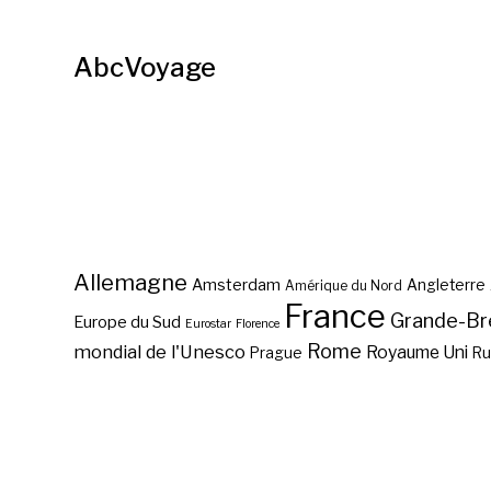
AbcVoyage
Allemagne
Amsterdam
Angleterre
Amérique du Nord
France
Grande-Br
Europe du Sud
Eurostar
Florence
Rome
mondial de l'Unesco
Royaume Uni
Prague
Ru
Où voir la Madonna Benois
de Léonard de Vinci ?