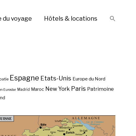
e du voyage
Hôtels & locations
Espagne
Etats-Unis
Europe du Nord
oatie
Paris
New York
Patrimoine
Maroc
Madrid
en Eurostar
end