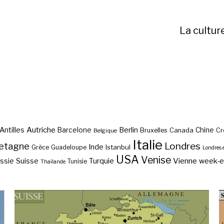
La cultur
Autriche
Antilles
Berlin
Barcelone
Chine
Bruxelles
Canada
Cr
Belgique
Italie
etagne
Londres
Inde
Istanbul
Grèce
Guadeloupe
Londres 
USA
Venise
Vienne
Suisse
Turquie
week-
ssie
Tunisie
Thaïlande