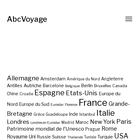
AbcVoyage
Allemagne
Amsterdam
Angleterre
Amérique du Nord
Autriche
Antilles
Berlin
Barcelone
Bruxelles
Canada
Belgique
Espagne
Etats-Unis
Europe du
Chine
Croatie
France
Grande-
Nord
Europe du Sud
Eurostar
Florence
Italie
Bretagne
Inde
Istanbul
Grèce
Guadeloupe
Paris
Londres
New York
Maroc
Madrid
Londres en Eurostar
Rome
Patrimoine mondial de l'Unesco
Prague
USA
Royaume Uni
Suisse
Turquie
Russie
Tunisie
Thaïlande