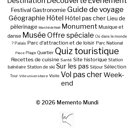
Découverte
Evénement
Destination
Guide de voyage
Festival
Gastronomie
Hôtel
Géographie
Hôtel pas cher
Lieu de
Monument
pèlerinage
Musique et
Marché de Noël
Musée
Offre spéciale
danse
Où dans le monde
Parc d'attraction et de loisir
Parc National
Palais
?
Quiz touristique
Quartier
Plage
Place
Recettes de cuisine
Site historique
Station
Santé
Sur les pas
Station de ski
Sélection
balnéaire
Séjour
Vol pas cher
Week-
Visite
Tour
Ville universitaire
end
© 2026
Memento Mundi