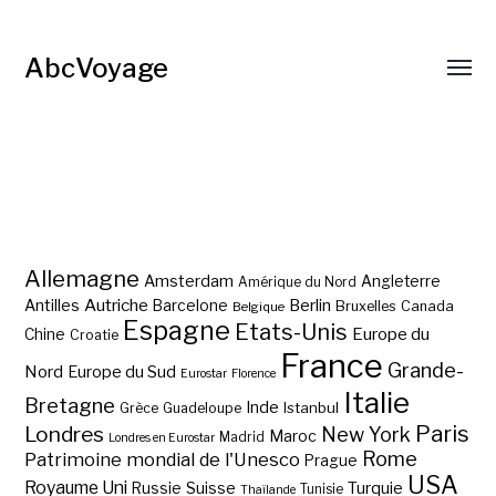
AbcVoyage
Allemagne
Amsterdam
Angleterre
Amérique du Nord
Autriche
Antilles
Berlin
Barcelone
Bruxelles
Canada
Belgique
Espagne
Etats-Unis
Europe du
Chine
Croatie
France
Grande-
Nord
Europe du Sud
Eurostar
Florence
Italie
Bretagne
Inde
Istanbul
Grèce
Guadeloupe
Paris
Londres
New York
Maroc
Madrid
Londres en Eurostar
Rome
Patrimoine mondial de l'Unesco
Prague
USA
Royaume Uni
Suisse
Turquie
Russie
Tunisie
Thaïlande