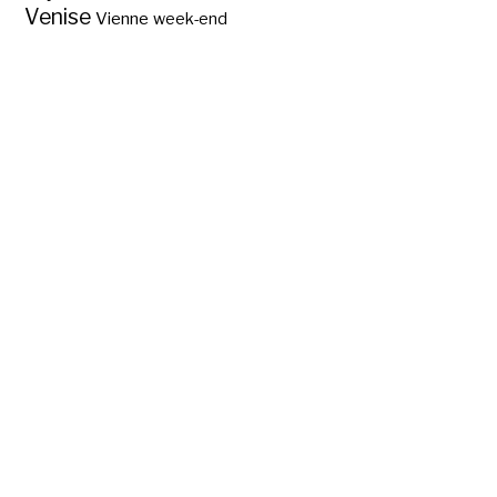
Venise
Vienne
week-end
Provinces wallonnes
et flamandes en
Belgique ?