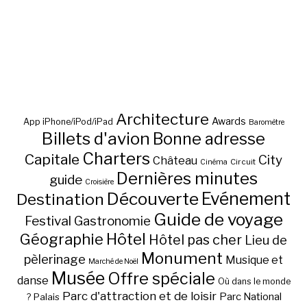
Architecture
Awards
App iPhone/iPod/iPad
Baromètre
Billets d'avion
Bonne adresse
Charters
Capitale
City
Château
Circuit
Cinéma
Dernières minutes
guide
Croisière
Découverte
Evénement
Destination
Guide de voyage
Festival
Gastronomie
Hôtel
Géographie
Hôtel pas cher
Lieu de
Monument
pèlerinage
Musique et
Marché de Noël
Musée
Offre spéciale
danse
Où dans le monde
Parc d'attraction et de loisir
Parc National
Palais
?