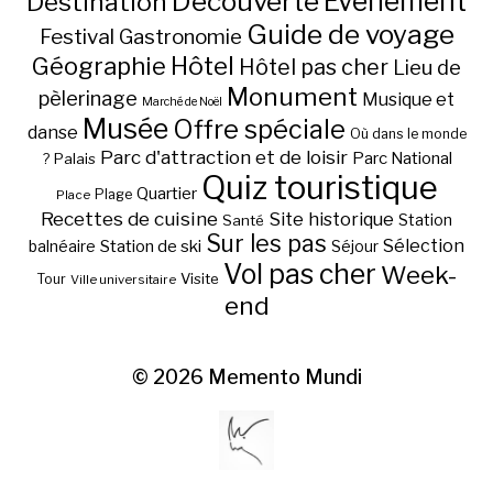
Découverte
Evénement
Destination
Guide de voyage
Festival
Gastronomie
Hôtel
Géographie
Hôtel pas cher
Lieu de
Monument
pèlerinage
Musique et
Marché de Noël
Musée
Offre spéciale
danse
Où dans le monde
Parc d'attraction et de loisir
Parc National
Palais
?
Quiz touristique
Quartier
Plage
Place
Recettes de cuisine
Site historique
Station
Santé
Sur les pas
Station de ski
Sélection
balnéaire
Séjour
Vol pas cher
Week-
Visite
Tour
Ville universitaire
end
© 2026
Memento Mundi