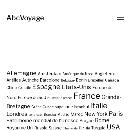
AbcVoyage
Allemagne
Amsterdam
Angleterre
Amérique du Nord
Autriche
Antilles
Berlin
Barcelone
Bruxelles
Canada
Belgique
Espagne
Etats-Unis
Europe du
Chine
Croatie
France
Grande-
Nord
Europe du Sud
Eurostar
Florence
Italie
Bretagne
Inde
Istanbul
Grèce
Guadeloupe
Paris
Londres
New York
Maroc
Madrid
Londres en Eurostar
Rome
Patrimoine mondial de l'Unesco
Prague
USA
Royaume Uni
Suisse
Turquie
Russie
Tunisie
Thaïlande