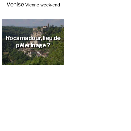
Venise
Vienne
week-end
Les
incontournables du
Lot ?
Rocamadour, lieu de
pèlerinage ?