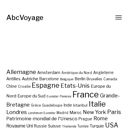
AbcVoyage
Allemagne
Amsterdam
Angleterre
Amérique du Nord
Autriche
Antilles
Berlin
Barcelone
Bruxelles
Canada
Belgique
Espagne
Etats-Unis
Europe du
Chine
Croatie
France
Grande-
Nord
Europe du Sud
Eurostar
Florence
Italie
Bretagne
Inde
Istanbul
Grèce
Guadeloupe
Paris
Londres
New York
Maroc
Madrid
Londres en Eurostar
Rome
Patrimoine mondial de l'Unesco
Prague
USA
Royaume Uni
Suisse
Turquie
Russie
Tunisie
Thaïlande