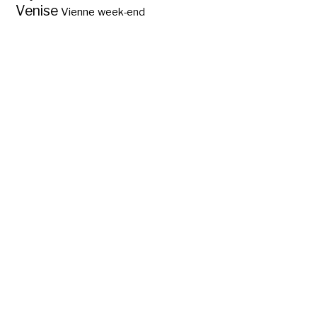
Venise
Vienne
week-end
La Cité des arts et
des sciences à
Valence ?