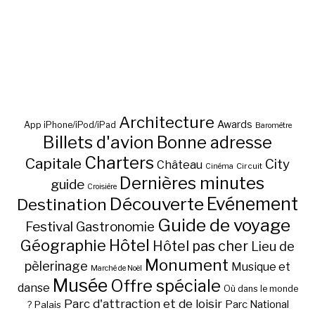
Architecture
Awards
App iPhone/iPod/iPad
Baromètre
Billets d'avion
Bonne adresse
Charters
Capitale
City
Château
Circuit
Cinéma
Dernières minutes
guide
Croisière
Découverte
Evénement
Destination
Guide de voyage
Festival
Gastronomie
Hôtel
Géographie
Hôtel pas cher
Lieu de
Monument
pèlerinage
Musique et
Marché de Noël
Musée
Offre spéciale
danse
Où dans le monde
Parc d'attraction et de loisir
Parc National
Palais
?