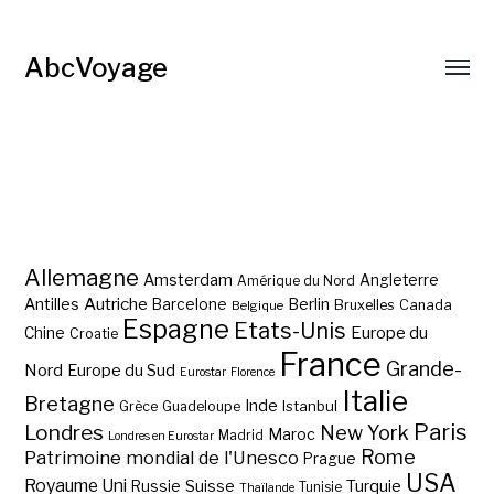
AbcVoyage
Allemagne
Amsterdam
Angleterre
Amérique du Nord
Autriche
Antilles
Berlin
Barcelone
Bruxelles
Canada
Belgique
Espagne
Etats-Unis
Europe du
Chine
Croatie
France
Grande-
Nord
Europe du Sud
Eurostar
Florence
Italie
Bretagne
Inde
Istanbul
Grèce
Guadeloupe
Paris
Londres
New York
Maroc
Madrid
Londres en Eurostar
Rome
Patrimoine mondial de l'Unesco
Prague
USA
Royaume Uni
Suisse
Turquie
Russie
Tunisie
Thaïlande