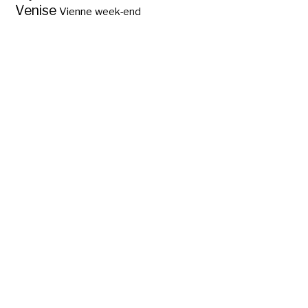
Venise
Vienne
week-end
L’exposition Harry
Potter à Paris ?