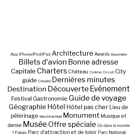
Architecture
Awards
App iPhone/iPod/iPad
Baromètre
Billets d'avion
Bonne adresse
Charters
Capitale
City
Château
Circuit
Cinéma
Dernières minutes
guide
Croisière
Découverte
Evénement
Destination
Guide de voyage
Festival
Gastronomie
Hôtel
Géographie
Hôtel pas cher
Lieu de
Monument
pèlerinage
Musique et
Marché de Noël
Musée
Offre spéciale
danse
Où dans le monde
Parc d'attraction et de loisir
Parc National
Palais
?