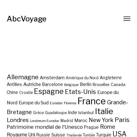
AbcVoyage
Allemagne
Amsterdam
Angleterre
Amérique du Nord
Autriche
Antilles
Berlin
Barcelone
Bruxelles
Canada
Belgique
Espagne
Etats-Unis
Europe du
Chine
Croatie
France
Grande-
Nord
Europe du Sud
Eurostar
Florence
Italie
Bretagne
Inde
Istanbul
Grèce
Guadeloupe
Paris
Londres
New York
Maroc
Madrid
Londres en Eurostar
Rome
Patrimoine mondial de l'Unesco
Prague
USA
Royaume Uni
Suisse
Turquie
Russie
Tunisie
Thaïlande