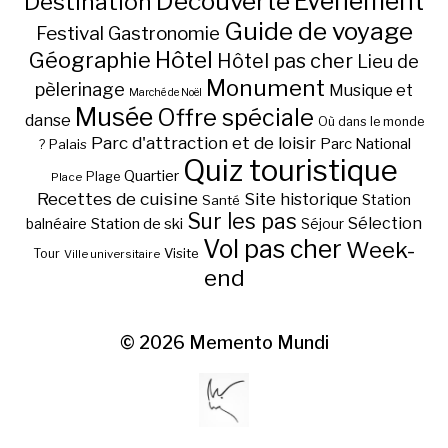
Découverte
Evénement
Destination
Guide de voyage
Festival
Gastronomie
Hôtel
Géographie
Hôtel pas cher
Lieu de
Monument
pèlerinage
Musique et
Marché de Noël
Musée
Offre spéciale
danse
Où dans le monde
Parc d'attraction et de loisir
Parc National
Palais
?
Quiz touristique
Quartier
Plage
Place
Recettes de cuisine
Site historique
Station
Santé
Sur les pas
Station de ski
Sélection
balnéaire
Séjour
Vol pas cher
Week-
Visite
Tour
Ville universitaire
end
© 2026
Memento Mundi