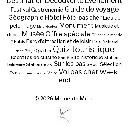
Découverte
Evénement
Destination
Guide de voyage
Festival
Gastronomie
Hôtel
Géographie
Hôtel pas cher
Lieu de
Monument
pèlerinage
Musique et
Marché de Noël
Musée
Offre spéciale
danse
Où dans le monde
Parc d'attraction et de loisir
Parc National
Palais
?
Quiz touristique
Quartier
Plage
Place
Recettes de cuisine
Site historique
Station
Santé
Sur les pas
Station de ski
Sélection
balnéaire
Séjour
Vol pas cher
Week-
Visite
Tour
Ville universitaire
end
© 2026
Memento Mundi