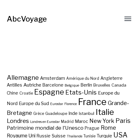
AbcVoyage
Allemagne
Amsterdam
Angleterre
Amérique du Nord
Autriche
Antilles
Berlin
Barcelone
Bruxelles
Canada
Belgique
Espagne
Etats-Unis
Europe du
Chine
Croatie
France
Grande-
Nord
Europe du Sud
Eurostar
Florence
Italie
Bretagne
Inde
Istanbul
Grèce
Guadeloupe
Paris
Londres
New York
Maroc
Madrid
Londres en Eurostar
Rome
Patrimoine mondial de l'Unesco
Prague
USA
Royaume Uni
Suisse
Turquie
Russie
Tunisie
Thaïlande