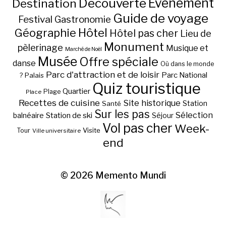
Découverte
Evénement
Destination
Guide de voyage
Festival
Gastronomie
Hôtel
Géographie
Hôtel pas cher
Lieu de
Monument
pèlerinage
Musique et
Marché de Noël
Musée
Offre spéciale
danse
Où dans le monde
Parc d'attraction et de loisir
Parc National
Palais
?
Quiz touristique
Quartier
Plage
Place
Recettes de cuisine
Site historique
Station
Santé
Sur les pas
Station de ski
Sélection
balnéaire
Séjour
Vol pas cher
Week-
Visite
Tour
Ville universitaire
end
© 2026
Memento Mundi