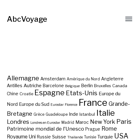
AbcVoyage
Allemagne
Amsterdam
Angleterre
Amérique du Nord
Autriche
Antilles
Berlin
Barcelone
Bruxelles
Canada
Belgique
Espagne
Etats-Unis
Europe du
Chine
Croatie
France
Grande-
Nord
Europe du Sud
Eurostar
Florence
Italie
Bretagne
Inde
Istanbul
Grèce
Guadeloupe
Paris
Londres
New York
Maroc
Madrid
Londres en Eurostar
Rome
Patrimoine mondial de l'Unesco
Prague
USA
Royaume Uni
Suisse
Turquie
Russie
Tunisie
Thaïlande