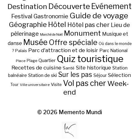
Découverte
Evénement
Destination
Guide de voyage
Festival
Gastronomie
Hôtel
Géographie
Hôtel pas cher
Lieu de
Monument
pèlerinage
Musique et
Marché de Noël
Musée
Offre spéciale
danse
Où dans le monde
Parc d'attraction et de loisir
Parc National
Palais
?
Quiz touristique
Quartier
Plage
Place
Recettes de cuisine
Site historique
Station
Santé
Sur les pas
Station de ski
Sélection
balnéaire
Séjour
Vol pas cher
Week-
Visite
Tour
Ville universitaire
end
© 2026
Memento Mundi