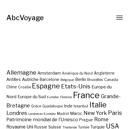
AbcVoyage
Allemagne
Amsterdam
Angleterre
Amérique du Nord
Autriche
Antilles
Berlin
Barcelone
Bruxelles
Canada
Belgique
Espagne
Etats-Unis
Europe du
Chine
Croatie
France
Grande-
Nord
Europe du Sud
Eurostar
Florence
Italie
Bretagne
Inde
Istanbul
Grèce
Guadeloupe
Paris
Londres
New York
Maroc
Madrid
Londres en Eurostar
Rome
Patrimoine mondial de l'Unesco
Prague
USA
Royaume Uni
Suisse
Turquie
Russie
Tunisie
Thaïlande