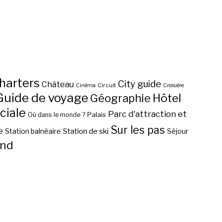
harters
City guide
Château
Circuit
Cinéma
Croisière
Guide de voyage
Hôtel
Géographie
ciale
Parc d'attraction et
Palais
Où dans le monde ?
Sur les pas
e
Station de ski
Station balnéaire
Séjour
nd