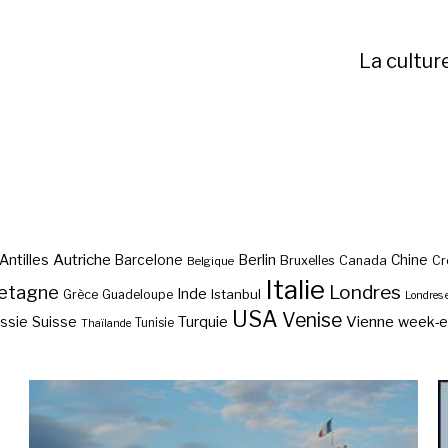
La cultur
Autriche
Antilles
Berlin
Barcelone
Chine
Bruxelles
Canada
Cr
Belgique
Italie
etagne
Londres
Inde
Istanbul
Grèce
Guadeloupe
Londres 
USA
Venise
Vienne
Suisse
Turquie
week-
ssie
Tunisie
Thaïlande