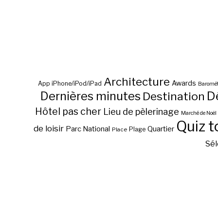
Architecture
Awards
App iPhone/iPod/iPad
Baromèt
D
Dernières minutes
Destination
Hôtel pas cher
Lieu de pèlerinage
Marché de Noël
Quiz t
de loisir
Parc National
Quartier
Plage
Place
Sél