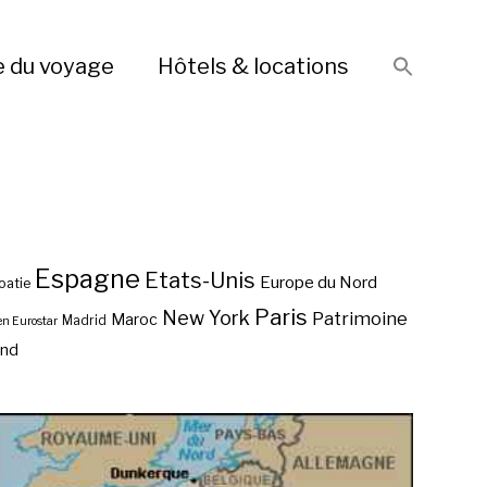
e du voyage
Hôtels & locations
Espagne
Etats-Unis
Europe du Nord
oatie
Paris
New York
Patrimoine
Maroc
Madrid
en Eurostar
end