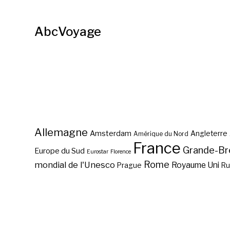
AbcVoyage
Allemagne
Amsterdam
Angleterre
Amérique du Nord
France
Grande-Br
Europe du Sud
Eurostar
Florence
Rome
mondial de l'Unesco
Royaume Uni
Prague
Ru
Que voir en Charente-
Que voir dans le Poitou-
Maritime ?
Charentes ?