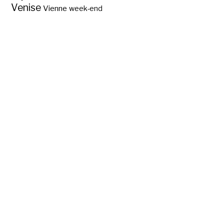
Venise
Vienne
week-end
Que voir à Athènes?