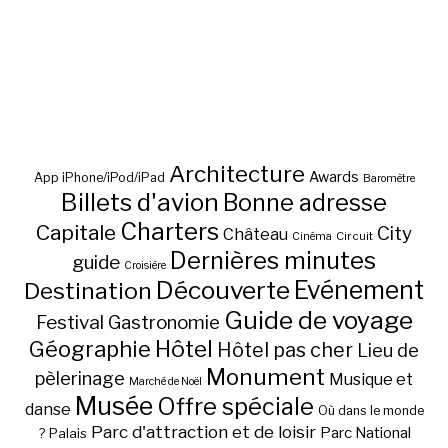
Architecture
Awards
App iPhone/iPod/iPad
Baromètre
Billets d'avion
Bonne adresse
Charters
Capitale
City
Château
Circuit
Cinéma
Dernières minutes
guide
Croisière
Découverte
Evénement
Destination
Guide de voyage
Festival
Gastronomie
Hôtel
Géographie
Hôtel pas cher
Lieu de
Monument
pèlerinage
Musique et
Marché de Noël
Musée
Offre spéciale
danse
Où dans le monde
Parc d'attraction et de loisir
Parc National
Palais
?