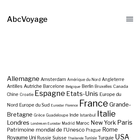
AbcVoyage
Allemagne
Amsterdam
Angleterre
Amérique du Nord
Autriche
Antilles
Berlin
Barcelone
Bruxelles
Canada
Belgique
Espagne
Etats-Unis
Europe du
Chine
Croatie
France
Grande-
Nord
Europe du Sud
Eurostar
Florence
Italie
Bretagne
Inde
Istanbul
Grèce
Guadeloupe
Paris
Londres
New York
Maroc
Madrid
Londres en Eurostar
Rome
Patrimoine mondial de l'Unesco
Prague
USA
Royaume Uni
Suisse
Turquie
Russie
Tunisie
Thaïlande