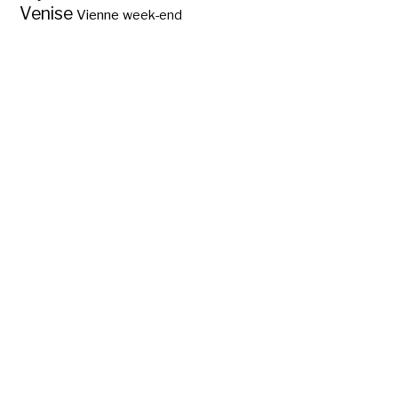
Venise
Vienne
week-end
Un hôtel pas cher
dans le Golfe de
Saint Tropez ?