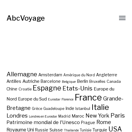
AbcVoyage
Allemagne
Amsterdam
Angleterre
Amérique du Nord
Autriche
Antilles
Berlin
Barcelone
Bruxelles
Canada
Belgique
Espagne
Etats-Unis
Europe du
Chine
Croatie
France
Grande-
Nord
Europe du Sud
Eurostar
Florence
Italie
Bretagne
Inde
Istanbul
Grèce
Guadeloupe
Paris
Londres
New York
Maroc
Madrid
Londres en Eurostar
Rome
Patrimoine mondial de l'Unesco
Prague
USA
Royaume Uni
Suisse
Turquie
Russie
Tunisie
Thaïlande