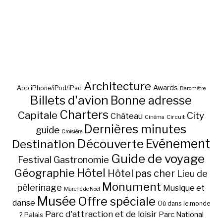
Architecture
Awards
App iPhone/iPod/iPad
Baromètre
Billets d'avion
Bonne adresse
Charters
Capitale
City
Château
Circuit
Cinéma
Dernières minutes
guide
Croisière
Découverte
Evénement
Destination
Guide de voyage
Festival
Gastronomie
Hôtel
Géographie
Hôtel pas cher
Lieu de
Monument
pèlerinage
Musique et
Marché de Noël
Musée
Offre spéciale
danse
Où dans le monde
Parc d'attraction et de loisir
Parc National
Palais
?