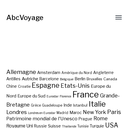
AbcVoyage
Allemagne
Amsterdam
Angleterre
Amérique du Nord
Autriche
Antilles
Berlin
Barcelone
Bruxelles
Canada
Belgique
Espagne
Etats-Unis
Europe du
Chine
Croatie
France
Grande-
Nord
Europe du Sud
Eurostar
Florence
Italie
Bretagne
Inde
Istanbul
Grèce
Guadeloupe
Paris
Londres
New York
Maroc
Madrid
Londres en Eurostar
Rome
Patrimoine mondial de l'Unesco
Prague
USA
Royaume Uni
Suisse
Turquie
Russie
Tunisie
Thaïlande