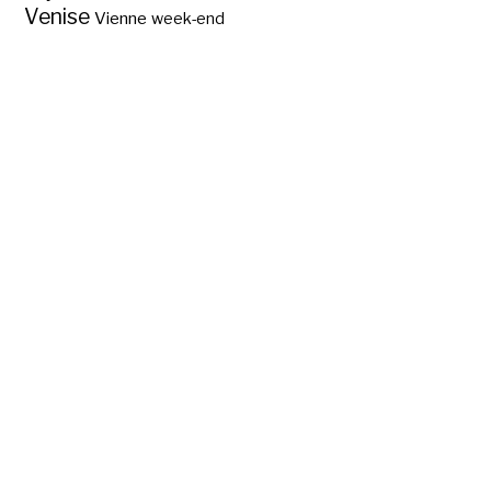
Venise
Vienne
week-end
Les pays et
capitales d’Asie ?