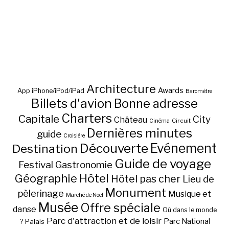
Architecture
Awards
App iPhone/iPod/iPad
Baromètre
Billets d'avion
Bonne adresse
Charters
Capitale
City
Château
Circuit
Cinéma
Dernières minutes
guide
Croisière
Découverte
Evénement
Destination
Guide de voyage
Festival
Gastronomie
Hôtel
Géographie
Hôtel pas cher
Lieu de
Monument
pèlerinage
Musique et
Marché de Noël
Musée
Offre spéciale
danse
Où dans le monde
Parc d'attraction et de loisir
Parc National
Palais
?