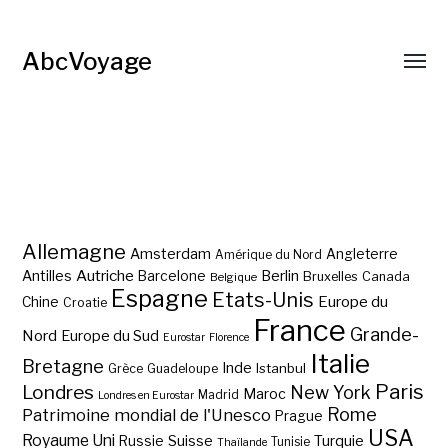
AbcVoyage
Allemagne
Amsterdam
Angleterre
Amérique du Nord
Autriche
Antilles
Berlin
Barcelone
Bruxelles
Canada
Belgique
Espagne
Etats-Unis
Europe du
Chine
Croatie
France
Grande-
Nord
Europe du Sud
Eurostar
Florence
Italie
Bretagne
Inde
Istanbul
Grèce
Guadeloupe
Paris
Londres
New York
Maroc
Madrid
Londres en Eurostar
Rome
Patrimoine mondial de l'Unesco
Prague
USA
Royaume Uni
Suisse
Turquie
Russie
Tunisie
Thaïlande