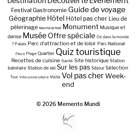
Découverte
Evénement
Destination
Guide de voyage
Festival
Gastronomie
Hôtel
Géographie
Hôtel pas cher
Lieu de
Monument
pèlerinage
Musique et
Marché de Noël
Musée
Offre spéciale
danse
Où dans le monde
Parc d'attraction et de loisir
Parc National
Palais
?
Quiz touristique
Quartier
Plage
Place
Recettes de cuisine
Site historique
Station
Santé
Sur les pas
Station de ski
Sélection
balnéaire
Séjour
Vol pas cher
Week-
Visite
Tour
Ville universitaire
end
© 2026
Memento Mundi