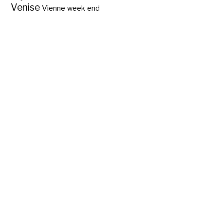
Venise
Vienne
week-end
Que voir aux
Journées du
patrimoine 2015, à
Paris ?