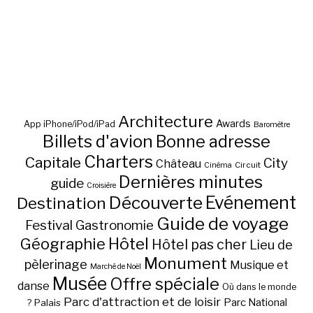
Architecture
Awards
App iPhone/iPod/iPad
Baromètre
Billets d'avion
Bonne adresse
Charters
Capitale
City
Château
Circuit
Cinéma
Dernières minutes
guide
Croisière
Découverte
Evénement
Destination
Guide de voyage
Festival
Gastronomie
Hôtel
Géographie
Hôtel pas cher
Lieu de
Monument
pèlerinage
Musique et
Marché de Noël
Musée
Offre spéciale
danse
Où dans le monde
Parc d'attraction et de loisir
Parc National
Palais
?