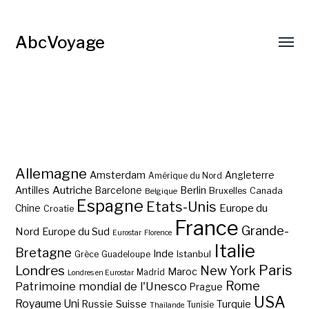
AbcVoyage
Allemagne
Amsterdam
Angleterre
Amérique du Nord
Autriche
Antilles
Berlin
Barcelone
Bruxelles
Canada
Belgique
Espagne
Etats-Unis
Europe du
Chine
Croatie
France
Grande-
Nord
Europe du Sud
Eurostar
Florence
Italie
Bretagne
Inde
Istanbul
Grèce
Guadeloupe
Paris
Londres
New York
Maroc
Madrid
Londres en Eurostar
Rome
Patrimoine mondial de l'Unesco
Prague
USA
Royaume Uni
Suisse
Turquie
Russie
Tunisie
Thaïlande