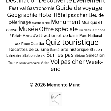
Découverte
Evénement
Destination
Guide de voyage
Festival
Gastronomie
Hôtel
Géographie
Hôtel pas cher
Lieu de
Monument
pèlerinage
Musique et
Marché de Noël
Musée
Offre spéciale
danse
Où dans le monde
Parc d'attraction et de loisir
Parc National
Palais
?
Quiz touristique
Quartier
Plage
Place
Recettes de cuisine
Site historique
Station
Santé
Sur les pas
Station de ski
Sélection
balnéaire
Séjour
Vol pas cher
Week-
Visite
Tour
Ville universitaire
end
© 2026
Memento Mundi