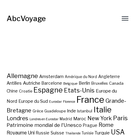
AbcVoyage
Allemagne
Amsterdam
Angleterre
Amérique du Nord
Autriche
Antilles
Berlin
Barcelone
Bruxelles
Canada
Belgique
Espagne
Etats-Unis
Europe du
Chine
Croatie
France
Grande-
Nord
Europe du Sud
Eurostar
Florence
Italie
Bretagne
Inde
Istanbul
Grèce
Guadeloupe
Paris
Londres
New York
Maroc
Madrid
Londres en Eurostar
Rome
Patrimoine mondial de l'Unesco
Prague
USA
Royaume Uni
Suisse
Turquie
Russie
Tunisie
Thaïlande