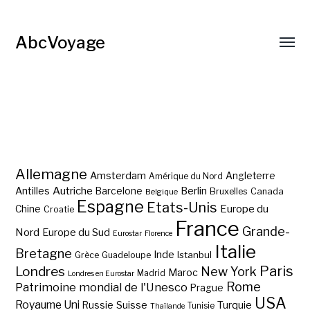
AbcVoyage
Allemagne
Amsterdam
Angleterre
Amérique du Nord
Autriche
Antilles
Berlin
Barcelone
Bruxelles
Canada
Belgique
Espagne
Etats-Unis
Europe du
Chine
Croatie
France
Grande-
Nord
Europe du Sud
Eurostar
Florence
Italie
Bretagne
Inde
Istanbul
Grèce
Guadeloupe
Paris
Londres
New York
Maroc
Madrid
Londres en Eurostar
Rome
Patrimoine mondial de l'Unesco
Prague
USA
Royaume Uni
Suisse
Turquie
Russie
Tunisie
Thaïlande