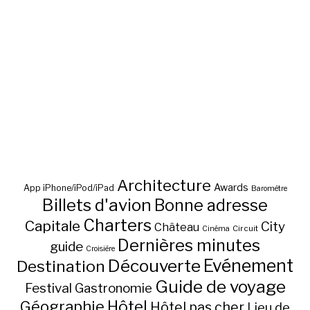
Architecture
Awards
App iPhone/iPod/iPad
Baromètre
Billets d'avion
Bonne adresse
Charters
Capitale
City
Château
Circuit
Cinéma
Dernières minutes
guide
Croisière
Découverte
Evénement
Destination
Guide de voyage
Festival
Gastronomie
Hôtel
Géographie
Hôtel pas cher
Lieu de