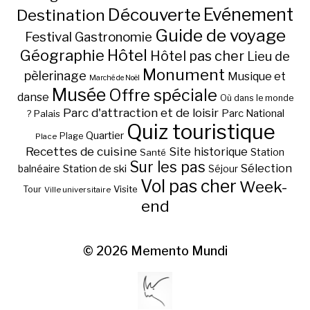
Découverte
Evénement
Destination
Guide de voyage
Festival
Gastronomie
Hôtel
Géographie
Hôtel pas cher
Lieu de
Monument
pèlerinage
Musique et
Marché de Noël
Musée
Offre spéciale
danse
Où dans le monde
Parc d'attraction et de loisir
Parc National
Palais
?
Quiz touristique
Quartier
Plage
Place
Recettes de cuisine
Site historique
Station
Santé
Sur les pas
Station de ski
Sélection
balnéaire
Séjour
Vol pas cher
Week-
Visite
Tour
Ville universitaire
end
© 2026
Memento Mundi