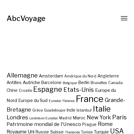
AbcVoyage
Allemagne
Amsterdam
Angleterre
Amérique du Nord
Autriche
Antilles
Berlin
Barcelone
Bruxelles
Canada
Belgique
Espagne
Etats-Unis
Europe du
Chine
Croatie
France
Grande-
Nord
Europe du Sud
Eurostar
Florence
Italie
Bretagne
Inde
Istanbul
Grèce
Guadeloupe
Paris
Londres
New York
Maroc
Madrid
Londres en Eurostar
Rome
Patrimoine mondial de l'Unesco
Prague
USA
Royaume Uni
Suisse
Turquie
Russie
Tunisie
Thaïlande