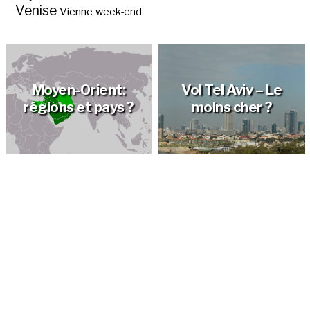
Venise
Vienne
week-end
Moyen-Orient:
Vol Tel Aviv – Le
régions et pays ?
moins cher ?
Promotion vol Tel
Quelle est l’origine
Vol pas cher Tel Aviv
Aviv ?
du nom Israël ?
?