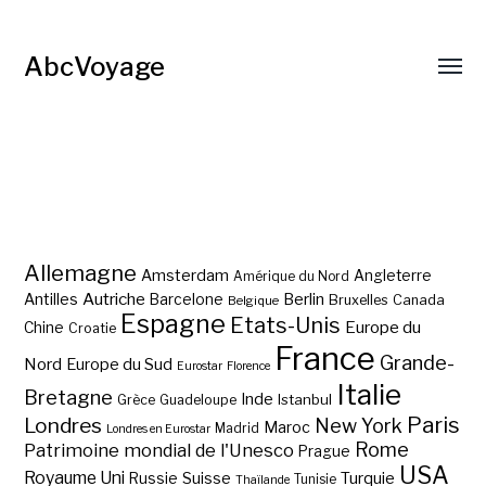
AbcVoyage
Allemagne
Amsterdam
Angleterre
Amérique du Nord
Autriche
Antilles
Berlin
Barcelone
Bruxelles
Canada
Belgique
Espagne
Etats-Unis
Europe du
Chine
Croatie
France
Grande-
Nord
Europe du Sud
Eurostar
Florence
Italie
Bretagne
Inde
Istanbul
Grèce
Guadeloupe
Paris
Londres
New York
Maroc
Madrid
Londres en Eurostar
Rome
Patrimoine mondial de l'Unesco
Prague
USA
Royaume Uni
Suisse
Turquie
Russie
Tunisie
Thaïlande