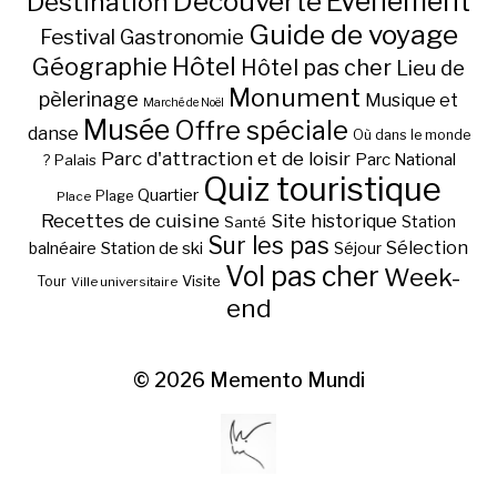
Découverte
Evénement
Destination
Guide de voyage
Festival
Gastronomie
Hôtel
Géographie
Hôtel pas cher
Lieu de
Monument
pèlerinage
Musique et
Marché de Noël
Musée
Offre spéciale
danse
Où dans le monde
Parc d'attraction et de loisir
Parc National
Palais
?
Quiz touristique
Quartier
Plage
Place
Recettes de cuisine
Site historique
Station
Santé
Sur les pas
Station de ski
Sélection
balnéaire
Séjour
Vol pas cher
Week-
Visite
Tour
Ville universitaire
end
© 2026
Memento Mundi