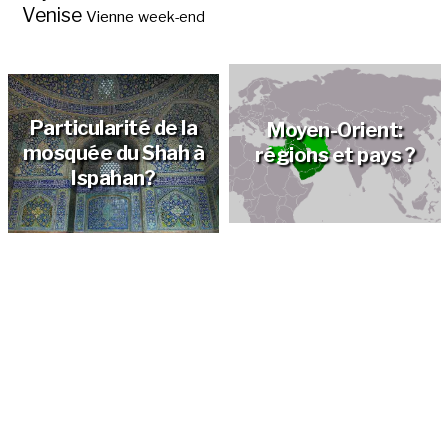
Venise
Vienne
week-end
La place Naghsh-e
Jahan à Ispahan ?
Particularité de la
Moyen-Orient:
mosquée du Shah à
régions et pays ?
Ispahan?