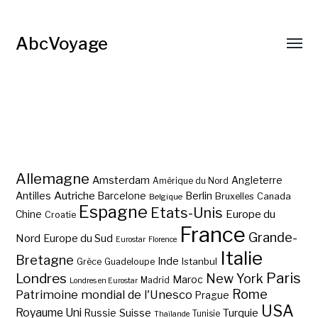
AbcVoyage
Allemagne
Amsterdam
Angleterre
Amérique du Nord
Autriche
Antilles
Berlin
Barcelone
Bruxelles
Canada
Belgique
Espagne
Etats-Unis
Europe du
Chine
Croatie
France
Grande-
Nord
Europe du Sud
Eurostar
Florence
Italie
Bretagne
Inde
Istanbul
Grèce
Guadeloupe
Paris
Londres
New York
Maroc
Madrid
Londres en Eurostar
Rome
Patrimoine mondial de l'Unesco
Prague
USA
Royaume Uni
Suisse
Turquie
Russie
Tunisie
Thaïlande