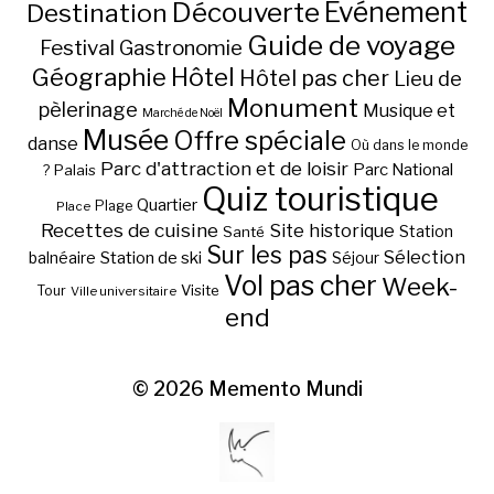
Découverte
Evénement
Destination
Guide de voyage
Festival
Gastronomie
Hôtel
Géographie
Hôtel pas cher
Lieu de
Monument
pèlerinage
Musique et
Marché de Noël
Musée
Offre spéciale
danse
Où dans le monde
Parc d'attraction et de loisir
Parc National
Palais
?
Quiz touristique
Quartier
Plage
Place
Recettes de cuisine
Site historique
Station
Santé
Sur les pas
Station de ski
Sélection
balnéaire
Séjour
Vol pas cher
Week-
Visite
Tour
Ville universitaire
end
© 2026
Memento Mundi