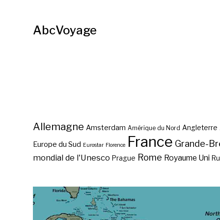
AbcVoyage
Allemagne
Amsterdam
Angleterre
Amérique du Nord
France
Grande-Br
Europe du Sud
Eurostar
Florence
Rome
mondial de l'Unesco
Royaume Uni
Prague
Ru