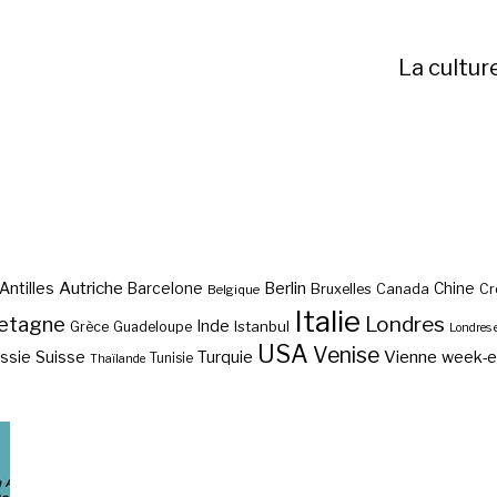
La cultur
Autriche
Antilles
Berlin
Barcelone
Chine
Bruxelles
Canada
Cr
Belgique
Italie
etagne
Londres
Inde
Istanbul
Grèce
Guadeloupe
Londres 
USA
Venise
Vienne
Suisse
Turquie
week-
ssie
Tunisie
Thaïlande