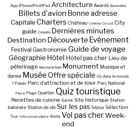
Architecture
Awards
App iPhone/iPod/iPad
Baromètre
Billets d'avion
Bonne adresse
Charters
Capitale
City
Château
Circuit
Cinéma
Dernières minutes
guide
Croisière
Découverte
Evénement
Destination
Guide de voyage
Festival
Gastronomie
Hôtel
Géographie
Hôtel pas cher
Lieu de
Monument
pèlerinage
Musique et
Marché de Noël
Musée
Offre spéciale
danse
Où dans le monde
Parc d'attraction et de loisir
Parc National
Palais
?
Quiz touristique
Quartier
Plage
Place
Recettes de cuisine
Site historique
Station
Santé
Sur les pas
Station de ski
Sélection
balnéaire
Séjour
Vol pas cher
Week-
Visite
Tour
Ville universitaire
end