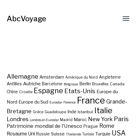
AbcVoyage
Allemagne
Amsterdam
Angleterre
Amérique du Nord
Autriche
Antilles
Berlin
Barcelone
Bruxelles
Canada
Belgique
Espagne
Etats-Unis
Europe du
Chine
Croatie
France
Grande-
Nord
Europe du Sud
Eurostar
Florence
Italie
Bretagne
Inde
Istanbul
Grèce
Guadeloupe
Paris
Londres
New York
Maroc
Madrid
Londres en Eurostar
Rome
Patrimoine mondial de l'Unesco
Prague
USA
Royaume Uni
Suisse
Turquie
Russie
Tunisie
Thaïlande