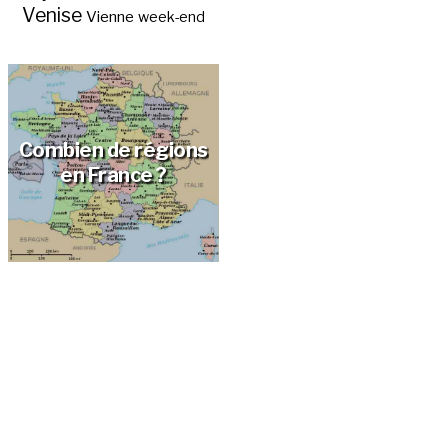
Venise
Vienne
week-end
Abc des régions
touristiques de
France ?
Combien de régions
en France ?