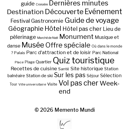
Dernières minutes
guide
Croisière
Découverte
Evénement
Destination
Guide de voyage
Festival
Gastronomie
Hôtel
Géographie
Hôtel pas cher
Lieu de
Monument
pèlerinage
Musique et
Marché de Noël
Musée
Offre spéciale
danse
Où dans le monde
Parc d'attraction et de loisir
Parc National
Palais
?
Quiz touristique
Quartier
Plage
Place
Recettes de cuisine
Site historique
Station
Santé
Sur les pas
Station de ski
Sélection
balnéaire
Séjour
Vol pas cher
Week-
Visite
Tour
Ville universitaire
end
© 2026
Memento Mundi