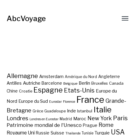
AbcVoyage
Allemagne
Amsterdam
Angleterre
Amérique du Nord
Autriche
Antilles
Berlin
Barcelone
Bruxelles
Canada
Belgique
Espagne
Etats-Unis
Europe du
Chine
Croatie
France
Grande-
Nord
Europe du Sud
Eurostar
Florence
Italie
Bretagne
Inde
Istanbul
Grèce
Guadeloupe
Paris
Londres
New York
Maroc
Madrid
Londres en Eurostar
Rome
Patrimoine mondial de l'Unesco
Prague
USA
Royaume Uni
Suisse
Turquie
Russie
Tunisie
Thaïlande