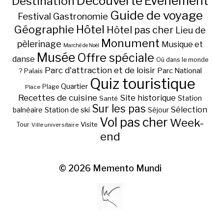
Découverte
Evénement
Destination
Guide de voyage
Festival
Gastronomie
Hôtel
Géographie
Hôtel pas cher
Lieu de
Monument
pèlerinage
Musique et
Marché de Noël
Musée
Offre spéciale
danse
Où dans le monde
Parc d'attraction et de loisir
Parc National
Palais
?
Quiz touristique
Quartier
Plage
Place
Recettes de cuisine
Site historique
Station
Santé
Sur les pas
Station de ski
Sélection
balnéaire
Séjour
Vol pas cher
Week-
Visite
Tour
Ville universitaire
end
© 2026
Memento Mundi