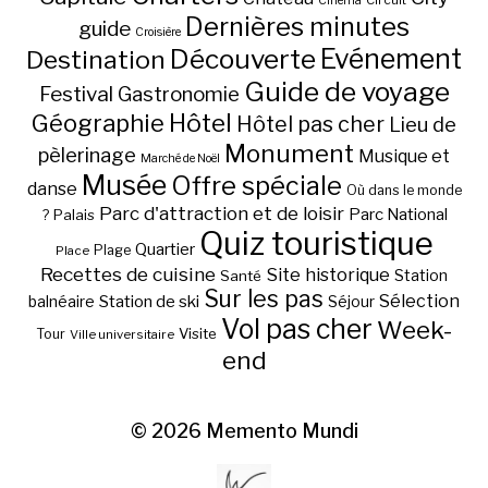
Cinéma
Dernières minutes
guide
Croisière
Découverte
Evénement
Destination
Guide de voyage
Festival
Gastronomie
Hôtel
Géographie
Hôtel pas cher
Lieu de
Monument
pèlerinage
Musique et
Marché de Noël
Musée
Offre spéciale
danse
Où dans le monde
Parc d'attraction et de loisir
Parc National
Palais
?
Quiz touristique
Quartier
Plage
Place
Recettes de cuisine
Site historique
Station
Santé
Sur les pas
Station de ski
Sélection
balnéaire
Séjour
Vol pas cher
Week-
Visite
Tour
Ville universitaire
end
© 2026
Memento Mundi