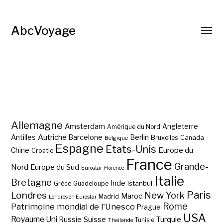
AbcVoyage
Allemagne
Amsterdam
Angleterre
Amérique du Nord
Autriche
Antilles
Berlin
Barcelone
Bruxelles
Canada
Belgique
Espagne
Etats-Unis
Europe du
Chine
Croatie
France
Grande-
Nord
Europe du Sud
Eurostar
Florence
Italie
Bretagne
Inde
Istanbul
Grèce
Guadeloupe
Paris
Londres
New York
Maroc
Madrid
Londres en Eurostar
Rome
Patrimoine mondial de l'Unesco
Prague
USA
Royaume Uni
Suisse
Turquie
Russie
Tunisie
Thaïlande