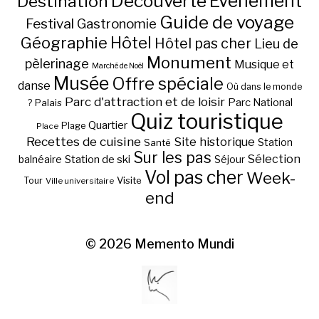
Découverte
Evénement
Destination
Guide de voyage
Festival
Gastronomie
Hôtel
Géographie
Hôtel pas cher
Lieu de
Monument
pèlerinage
Musique et
Marché de Noël
Musée
Offre spéciale
danse
Où dans le monde
Parc d'attraction et de loisir
Parc National
Palais
?
Quiz touristique
Quartier
Plage
Place
Recettes de cuisine
Site historique
Station
Santé
Sur les pas
Station de ski
Sélection
balnéaire
Séjour
Vol pas cher
Week-
Visite
Tour
Ville universitaire
end
© 2026
Memento Mundi