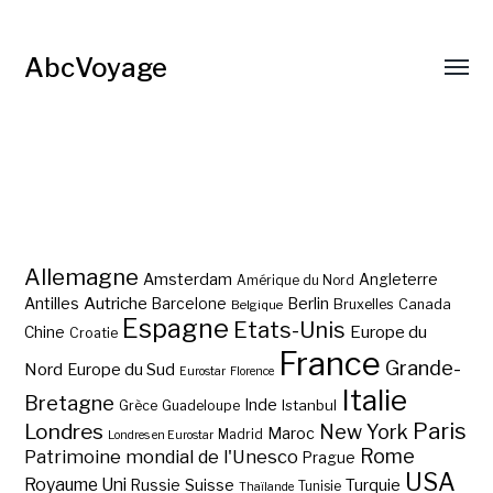
AbcVoyage
Allemagne
Amsterdam
Angleterre
Amérique du Nord
Autriche
Antilles
Berlin
Barcelone
Bruxelles
Canada
Belgique
Espagne
Etats-Unis
Europe du
Chine
Croatie
France
Grande-
Nord
Europe du Sud
Eurostar
Florence
Italie
Bretagne
Inde
Istanbul
Grèce
Guadeloupe
Paris
Londres
New York
Maroc
Madrid
Londres en Eurostar
Rome
Patrimoine mondial de l'Unesco
Prague
USA
Royaume Uni
Suisse
Turquie
Russie
Tunisie
Thaïlande