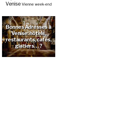
Venise
Vienne
week-end
Bonnes Adresses à
Venise: hôtels,
restaurants, cafés,
glaciers… ?