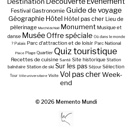
Découverte
Evénement
Destination
Guide de voyage
Festival
Gastronomie
Hôtel
Géographie
Hôtel pas cher
Lieu de
Monument
pèlerinage
Musique et
Marché de Noël
Musée
Offre spéciale
danse
Où dans le monde
Parc d'attraction et de loisir
Parc National
Palais
?
Quiz touristique
Quartier
Plage
Place
Recettes de cuisine
Site historique
Station
Santé
Sur les pas
Station de ski
Sélection
balnéaire
Séjour
Vol pas cher
Week-
Visite
Tour
Ville universitaire
end
© 2026
Memento Mundi