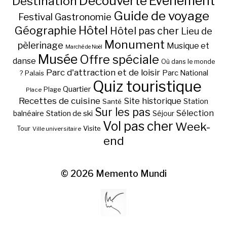
Découverte
Evénement
Destination
Guide de voyage
Festival
Gastronomie
Hôtel
Géographie
Hôtel pas cher
Lieu de
Monument
pèlerinage
Musique et
Marché de Noël
Musée
Offre spéciale
danse
Où dans le monde
Parc d'attraction et de loisir
Parc National
Palais
?
Quiz touristique
Quartier
Plage
Place
Recettes de cuisine
Site historique
Station
Santé
Sur les pas
Station de ski
Sélection
balnéaire
Séjour
Vol pas cher
Week-
Visite
Tour
Ville universitaire
end
© 2026
Memento Mundi