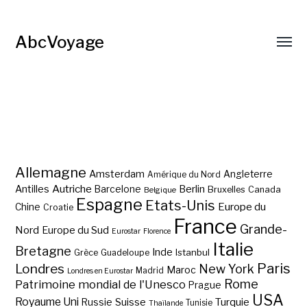
AbcVoyage
Allemagne
Amsterdam
Angleterre
Amérique du Nord
Autriche
Antilles
Berlin
Barcelone
Bruxelles
Canada
Belgique
Espagne
Etats-Unis
Europe du
Chine
Croatie
France
Grande-
Nord
Europe du Sud
Eurostar
Florence
Italie
Bretagne
Inde
Istanbul
Grèce
Guadeloupe
Paris
Londres
New York
Maroc
Madrid
Londres en Eurostar
Rome
Patrimoine mondial de l'Unesco
Prague
USA
Royaume Uni
Suisse
Turquie
Russie
Tunisie
Thaïlande