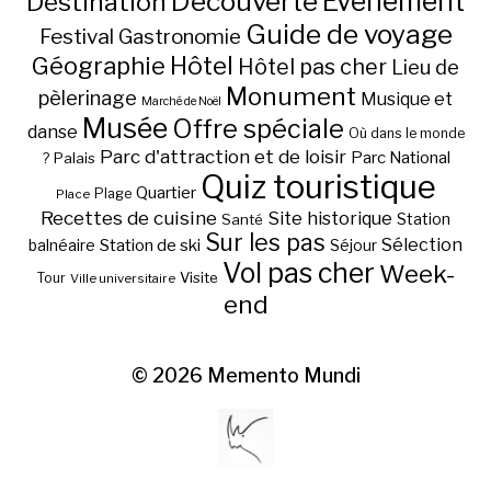
Découverte
Evénement
Destination
Guide de voyage
Festival
Gastronomie
Hôtel
Géographie
Hôtel pas cher
Lieu de
Monument
pèlerinage
Musique et
Marché de Noël
Musée
Offre spéciale
danse
Où dans le monde
Parc d'attraction et de loisir
Parc National
Palais
?
Quiz touristique
Quartier
Plage
Place
Recettes de cuisine
Site historique
Station
Santé
Sur les pas
Station de ski
Sélection
balnéaire
Séjour
Vol pas cher
Week-
Visite
Tour
Ville universitaire
end
© 2026
Memento Mundi