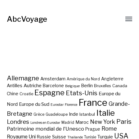
AbcVoyage
Allemagne
Amsterdam
Angleterre
Amérique du Nord
Autriche
Antilles
Berlin
Barcelone
Bruxelles
Canada
Belgique
Espagne
Etats-Unis
Europe du
Chine
Croatie
France
Grande-
Nord
Europe du Sud
Eurostar
Florence
Italie
Bretagne
Inde
Istanbul
Grèce
Guadeloupe
Paris
Londres
New York
Maroc
Madrid
Londres en Eurostar
Rome
Patrimoine mondial de l'Unesco
Prague
USA
Royaume Uni
Suisse
Turquie
Russie
Tunisie
Thaïlande