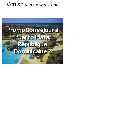
Venise
Vienne
week-end
Promotion séjour à
Puerto Plata,
République
Dominicaine ?