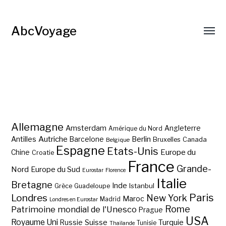
AbcVoyage
Allemagne
Amsterdam
Angleterre
Amérique du Nord
Autriche
Antilles
Berlin
Barcelone
Bruxelles
Canada
Belgique
Espagne
Etats-Unis
Europe du
Chine
Croatie
France
Grande-
Nord
Europe du Sud
Eurostar
Florence
Italie
Bretagne
Inde
Istanbul
Grèce
Guadeloupe
Paris
Londres
New York
Maroc
Madrid
Londres en Eurostar
Rome
Patrimoine mondial de l'Unesco
Prague
USA
Royaume Uni
Suisse
Turquie
Russie
Tunisie
Thaïlande