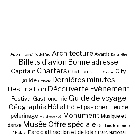
Architecture
Awards
App iPhone/iPod/iPad
Baromètre
Billets d'avion
Bonne adresse
Charters
Capitale
City
Château
Circuit
Cinéma
Dernières minutes
guide
Croisière
Découverte
Evénement
Destination
Guide de voyage
Festival
Gastronomie
Hôtel
Géographie
Hôtel pas cher
Lieu de
Monument
pèlerinage
Musique et
Marché de Noël
Musée
Offre spéciale
danse
Où dans le monde
Parc d'attraction et de loisir
Parc National
Palais
?