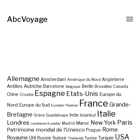
AbcVoyage
Allemagne
Amsterdam
Angleterre
Amérique du Nord
Autriche
Antilles
Berlin
Barcelone
Bruxelles
Canada
Belgique
Espagne
Etats-Unis
Europe du
Chine
Croatie
France
Grande-
Nord
Europe du Sud
Eurostar
Florence
Italie
Bretagne
Inde
Istanbul
Grèce
Guadeloupe
Paris
Londres
New York
Maroc
Madrid
Londres en Eurostar
Rome
Patrimoine mondial de l'Unesco
Prague
USA
Royaume Uni
Suisse
Turquie
Russie
Tunisie
Thaïlande