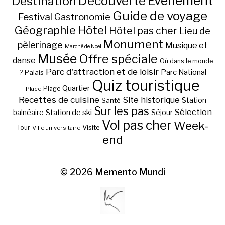
Découverte
Evénement
Destination
Guide de voyage
Festival
Gastronomie
Hôtel
Géographie
Hôtel pas cher
Lieu de
Monument
pèlerinage
Musique et
Marché de Noël
Musée
Offre spéciale
danse
Où dans le monde
Parc d'attraction et de loisir
Parc National
Palais
?
Quiz touristique
Quartier
Plage
Place
Recettes de cuisine
Site historique
Station
Santé
Sur les pas
Station de ski
Sélection
balnéaire
Séjour
Vol pas cher
Week-
Visite
Tour
Ville universitaire
end
© 2026
Memento Mundi