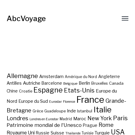
AbcVoyage
Allemagne
Amsterdam
Angleterre
Amérique du Nord
Autriche
Antilles
Berlin
Barcelone
Bruxelles
Canada
Belgique
Espagne
Etats-Unis
Europe du
Chine
Croatie
France
Grande-
Nord
Europe du Sud
Eurostar
Florence
Italie
Bretagne
Inde
Istanbul
Grèce
Guadeloupe
Paris
Londres
New York
Maroc
Madrid
Londres en Eurostar
Rome
Patrimoine mondial de l'Unesco
Prague
USA
Royaume Uni
Suisse
Turquie
Russie
Tunisie
Thaïlande