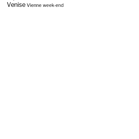
Venise
Vienne
week-end
Chemnitz, « Ville de
Modernité » au
centre de la Saxe ?