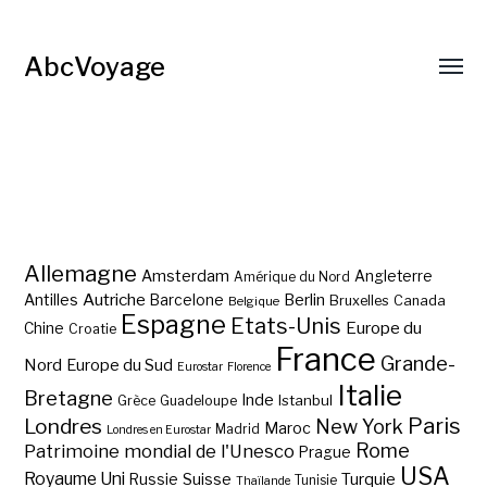
AbcVoyage
Allemagne
Amsterdam
Angleterre
Amérique du Nord
Autriche
Antilles
Berlin
Barcelone
Bruxelles
Canada
Belgique
Espagne
Etats-Unis
Europe du
Chine
Croatie
France
Grande-
Nord
Europe du Sud
Eurostar
Florence
Italie
Bretagne
Inde
Istanbul
Grèce
Guadeloupe
Paris
Londres
New York
Maroc
Madrid
Londres en Eurostar
Rome
Patrimoine mondial de l'Unesco
Prague
USA
Royaume Uni
Suisse
Turquie
Russie
Tunisie
Thaïlande