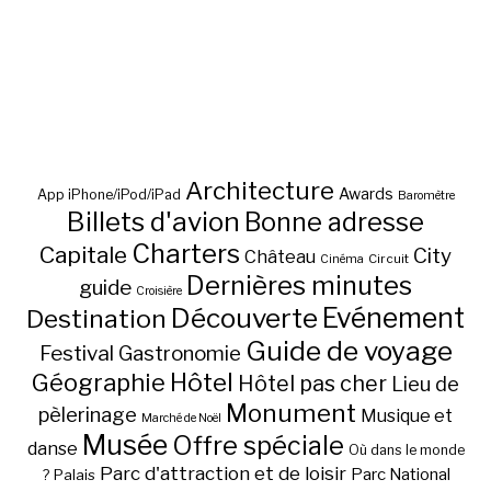
Architecture
Awards
App iPhone/iPod/iPad
Baromètre
Billets d'avion
Bonne adresse
Charters
Capitale
City
Château
Circuit
Cinéma
Dernières minutes
guide
Croisière
Découverte
Evénement
Destination
Guide de voyage
Festival
Gastronomie
Hôtel
Géographie
Hôtel pas cher
Lieu de
Monument
pèlerinage
Musique et
Marché de Noël
Musée
Offre spéciale
danse
Où dans le monde
Parc d'attraction et de loisir
Parc National
Palais
?