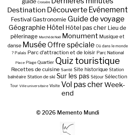
Dernières minutes
guide
Croisière
Découverte
Evénement
Destination
Guide de voyage
Festival
Gastronomie
Hôtel
Géographie
Hôtel pas cher
Lieu de
Monument
pèlerinage
Musique et
Marché de Noël
Musée
Offre spéciale
danse
Où dans le monde
Parc d'attraction et de loisir
Parc National
Palais
?
Quiz touristique
Quartier
Plage
Place
Recettes de cuisine
Site historique
Station
Santé
Sur les pas
Station de ski
Sélection
balnéaire
Séjour
Vol pas cher
Week-
Visite
Tour
Ville universitaire
end
© 2026
Memento Mundi