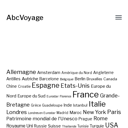
AbcVoyage
Allemagne
Amsterdam
Angleterre
Amérique du Nord
Autriche
Antilles
Berlin
Barcelone
Bruxelles
Canada
Belgique
Espagne
Etats-Unis
Europe du
Chine
Croatie
France
Grande-
Nord
Europe du Sud
Eurostar
Florence
Italie
Bretagne
Inde
Istanbul
Grèce
Guadeloupe
Paris
Londres
New York
Maroc
Madrid
Londres en Eurostar
Rome
Patrimoine mondial de l'Unesco
Prague
USA
Royaume Uni
Suisse
Turquie
Russie
Tunisie
Thaïlande