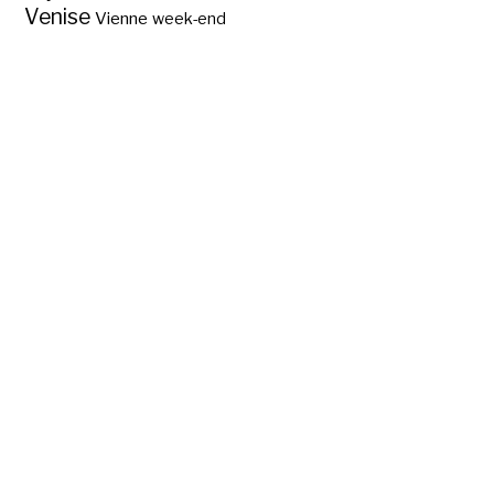
Venise
Vienne
week-end
Sur quelle île
Christophe Colomb
fit-il son 1er pas
dans le Nouveau
Monde?