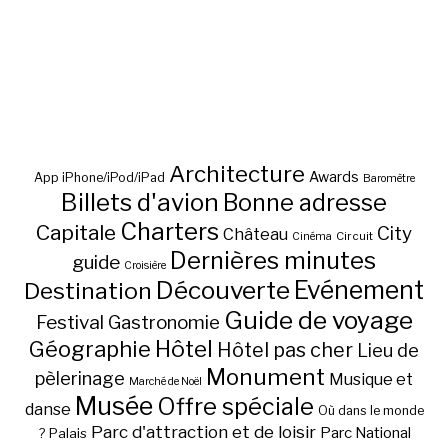
Architecture
Awards
App iPhone/iPod/iPad
Baromètre
Billets d'avion
Bonne adresse
Charters
Capitale
City
Château
Circuit
Cinéma
Dernières minutes
guide
Croisière
Découverte
Evénement
Destination
Guide de voyage
Festival
Gastronomie
Hôtel
Géographie
Hôtel pas cher
Lieu de
Monument
pèlerinage
Musique et
Marché de Noël
Musée
Offre spéciale
danse
Où dans le monde
Parc d'attraction et de loisir
Parc National
Palais
?