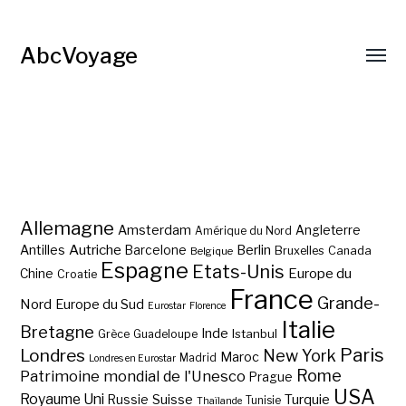
AbcVoyage
Allemagne
Amsterdam
Angleterre
Amérique du Nord
Autriche
Antilles
Berlin
Barcelone
Bruxelles
Canada
Belgique
Espagne
Etats-Unis
Europe du
Chine
Croatie
France
Grande-
Nord
Europe du Sud
Eurostar
Florence
Italie
Bretagne
Inde
Istanbul
Grèce
Guadeloupe
Paris
Londres
New York
Maroc
Madrid
Londres en Eurostar
Rome
Patrimoine mondial de l'Unesco
Prague
USA
Royaume Uni
Suisse
Turquie
Russie
Tunisie
Thaïlande